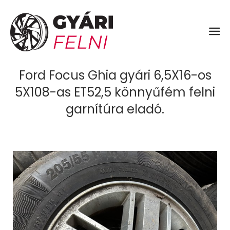
Ford Focus Ghia gyári 6,5X16-os
5X108-as ET52,5 könnyűfém felni
garnítúra eladó.