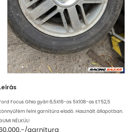
Leírás
Ford Focus Ghia gyári 6,5X16-os 5X108-as ET52,5
könnyűfém felni garnítúra eladó. Használt állapotban.
GUMI NÉLKÜL!
60.000.-/garnitura