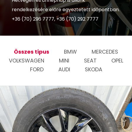
Hétvégén és ünnepnap is állunk
rendelkezésére előre egyeztetett időpontban.
+36 (70) 296 7777, +36 (70) 292 7777
Összes típus
BMW
MERCEDES
VOLKSWAGEN
MINI
SEAT
OPEL
FORD
AUDI
SKODA